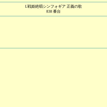
L戦姫絶唱シンフォギア 正義の歌
838 番台