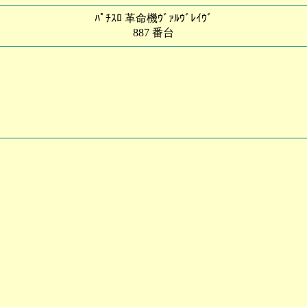
ﾊﾟﾁｽﾛ 革命機ｳﾞｧﾙｳﾞﾚｲｳﾞ
887 番台