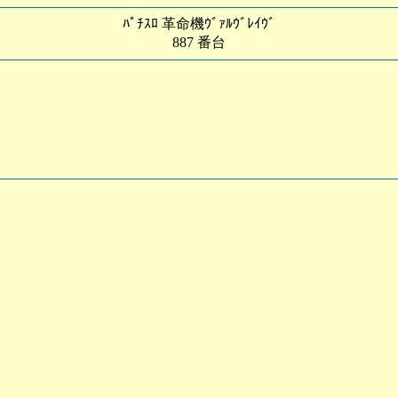
ﾊﾟﾁｽﾛ 革命機ｳﾞｧﾙｳﾞﾚｲｳﾞ
887 番台