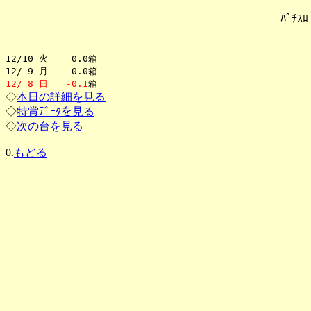
ﾊﾟﾁｽ
12/10 火 0.0箱
12/ 9 月 0.0箱
12/ 8 日
-0.1
箱
◇
本日の詳細を見る
◇
特賞ﾃﾞｰﾀを見る
◇
次の台を見る
0.
もどる