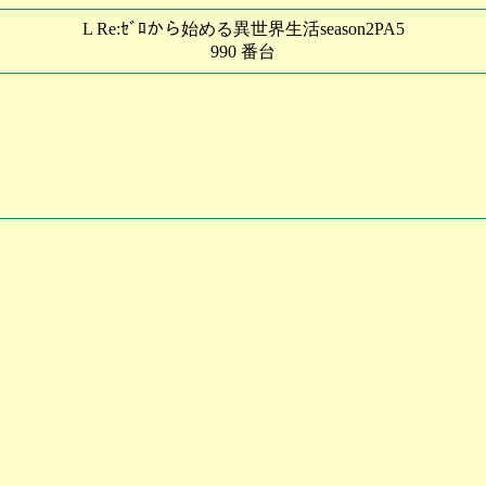
L Re:ｾﾞﾛから始める異世界生活season2PA5
990 番台