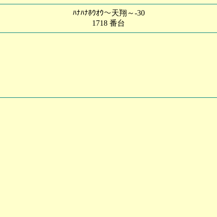
ﾊﾅﾊﾅﾎｳｵｳ～天翔～-30
1718 番台