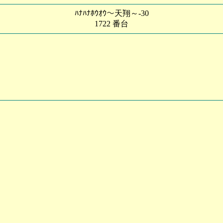
ﾊﾅﾊﾅﾎｳｵｳ～天翔～-30
1722 番台