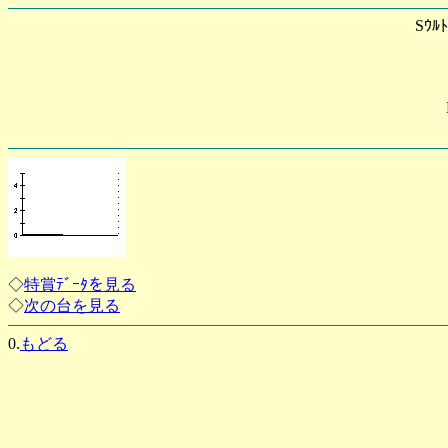
Sｳﾙ
◇
特賞ﾃﾞｰﾀを見る
◇
次の台を見る
0.
もどる