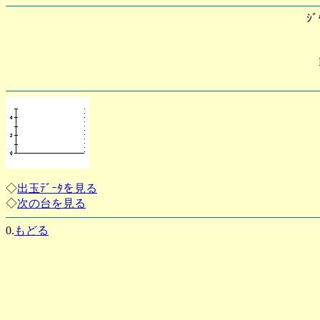
ｼﾞ
◇
出玉ﾃﾞｰﾀを見る
◇
次の台を見る
0.
もどる