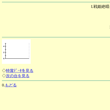
L戦姫絶唱
◇
特賞ﾃﾞｰﾀを見る
◇
次の台を見る
0.
もどる