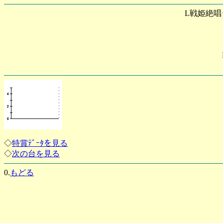
L戦姫絶唱
◇
特賞ﾃﾞｰﾀを見る
◇
次の台を見る
0.
もどる