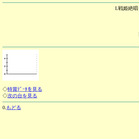
L戦姫絶唱
◇
特賞ﾃﾞｰﾀを見る
◇
次の台を見る
0.
もどる