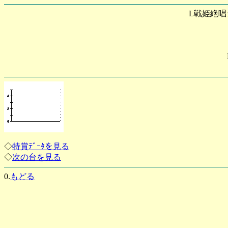
L戦姫絶唱
◇
特賞ﾃﾞｰﾀを見る
◇
次の台を見る
0.
もどる