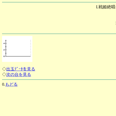
L戦姫絶唱
◇
出玉ﾃﾞｰﾀを見る
◇
次の台を見る
0.
もどる