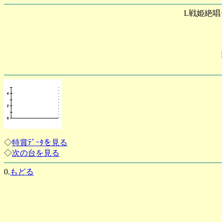
L戦姫絶唱
◇
特賞ﾃﾞｰﾀを見る
◇
次の台を見る
0.
もどる