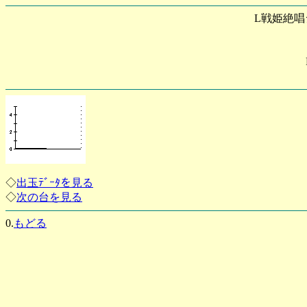
L戦姫絶唱
◇
出玉ﾃﾞｰﾀを見る
◇
次の台を見る
0.
もどる