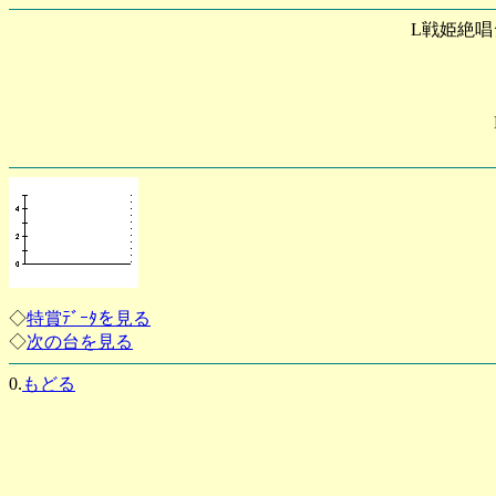
L戦姫絶唱
◇
特賞ﾃﾞｰﾀを見る
◇
次の台を見る
0.
もどる