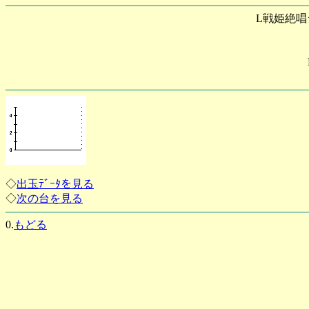
L戦姫絶唱
◇
出玉ﾃﾞｰﾀを見る
◇
次の台を見る
0.
もどる