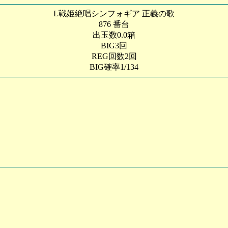
L戦姫絶唱シンフォギア 正義の歌
876 番台
出玉数0.0箱
BIG3回
REG回数2回
BIG確率1/134