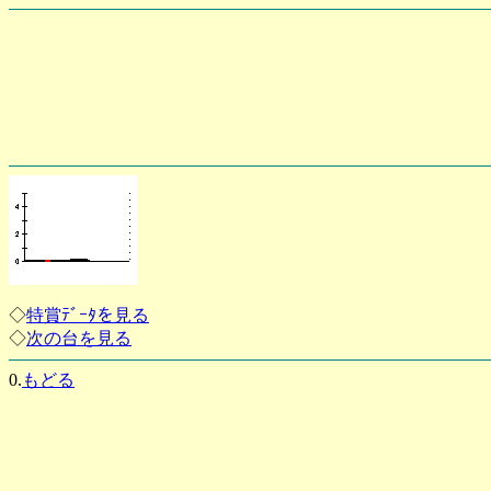
◇
特賞ﾃﾞｰﾀを見る
◇
次の台を見る
0.
もどる