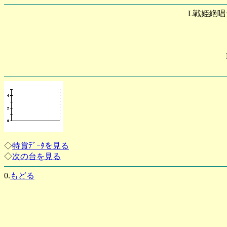
L戦姫絶唱
◇
特賞ﾃﾞｰﾀを見る
◇
次の台を見る
0.
もどる