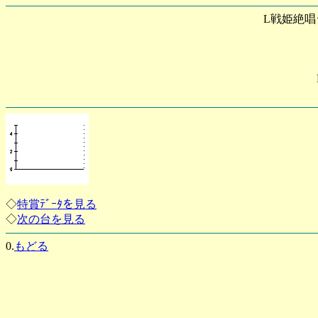
L戦姫絶唱
◇
特賞ﾃﾞｰﾀを見る
◇
次の台を見る
0.
もどる