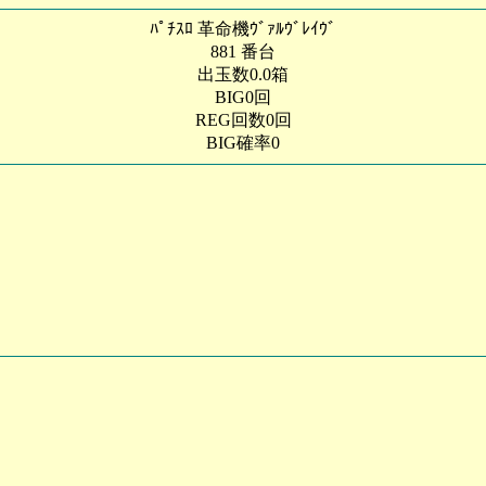
ﾊﾟﾁｽﾛ 革命機ｳﾞｧﾙｳﾞﾚｲｳﾞ
881 番台
出玉数0.0箱
BIG0回
REG回数0回
BIG確率0