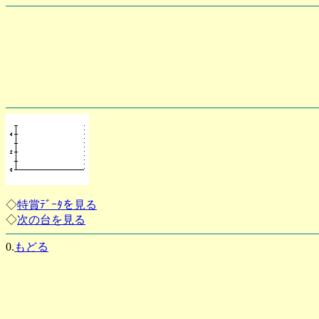
◇
特賞ﾃﾞｰﾀを見る
◇
次の台を見る
0.
もどる