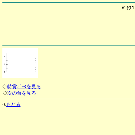
ﾊﾟﾁｽ
◇
特賞ﾃﾞｰﾀを見る
◇
次の台を見る
0.
もどる