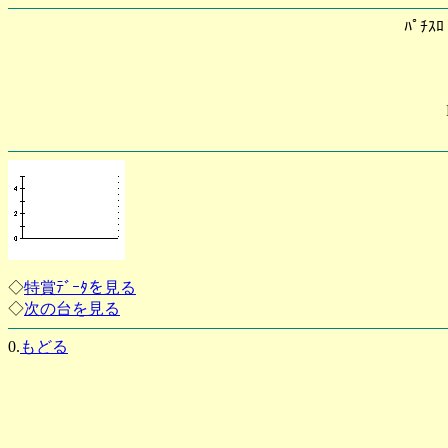
ﾊﾟﾁｽ
◇
特賞ﾃﾞｰﾀを見る
◇
次の台を見る
0.
もどる