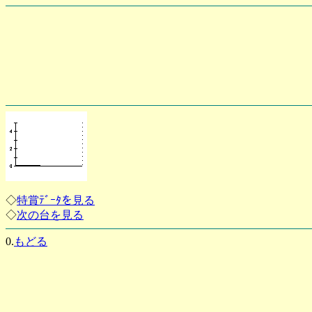
◇
特賞ﾃﾞｰﾀを見る
◇
次の台を見る
0.
もどる