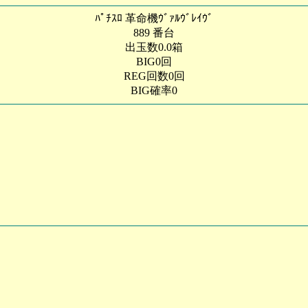
ﾊﾟﾁｽﾛ 革命機ｳﾞｧﾙｳﾞﾚｲｳﾞ
889 番台
出玉数0.0箱
BIG0回
REG回数0回
BIG確率0