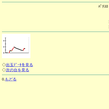
ﾊﾟﾁｽ
◇
出玉ﾃﾞｰﾀを見る
◇
次の台を見る
0.
もどる