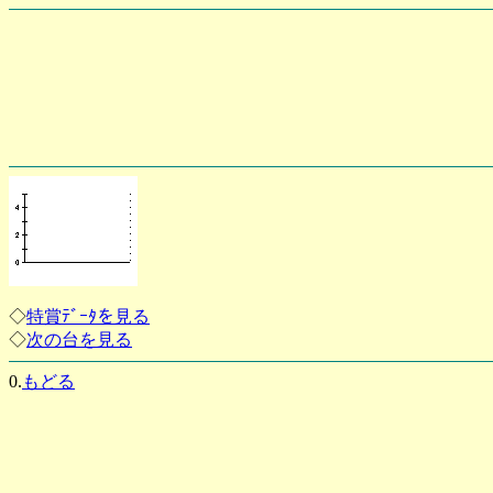
◇
特賞ﾃﾞｰﾀを見る
◇
次の台を見る
0.
もどる