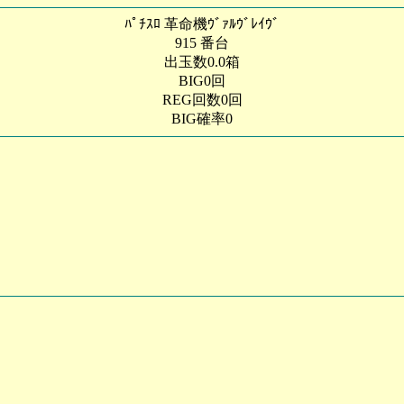
ﾊﾟﾁｽﾛ 革命機ｳﾞｧﾙｳﾞﾚｲｳﾞ
915 番台
出玉数0.0箱
BIG0回
REG回数0回
BIG確率0