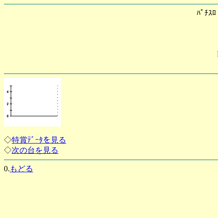
ﾊﾟﾁｽ
◇
特賞ﾃﾞｰﾀを見る
◇
次の台を見る
0.
もどる