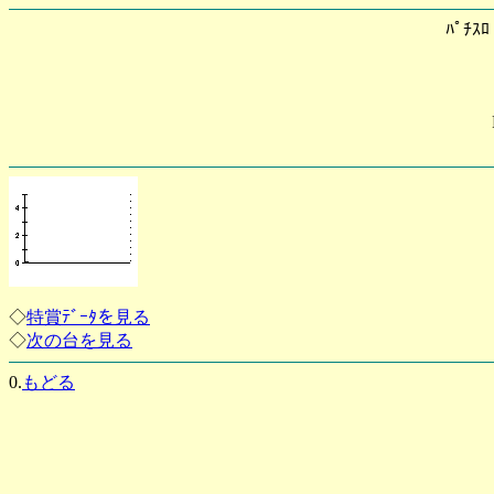
ﾊﾟﾁｽ
◇
特賞ﾃﾞｰﾀを見る
◇
次の台を見る
0.
もどる