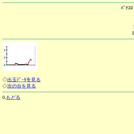
ﾊﾟﾁｽ
◇
出玉ﾃﾞｰﾀを見る
◇
次の台を見る
0.
もどる