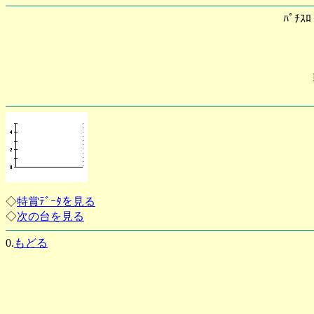
ﾊﾟﾁｽ
◇
特賞ﾃﾞｰﾀを見る
◇
次の台を見る
0.
もどる