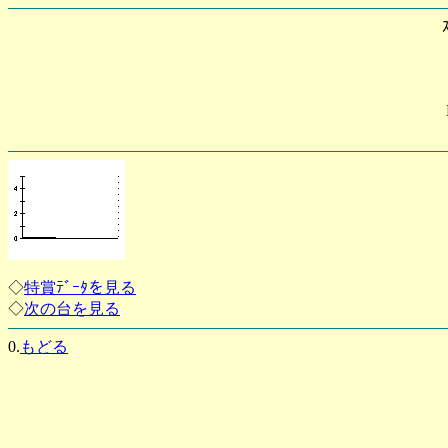
◇
特賞ﾃﾞｰﾀを見る
◇
次の台を見る
0.
もどる