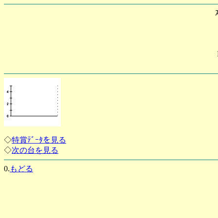
◇
特賞ﾃﾞｰﾀを見る
◇
次の台を見る
0.
もどる