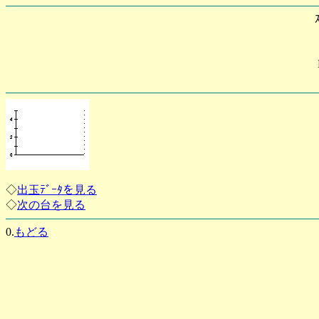
◇
出玉ﾃﾞｰﾀを見る
◇
次の台を見る
0.
もどる