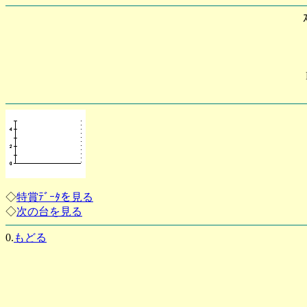
◇
特賞ﾃﾞｰﾀを見る
◇
次の台を見る
0.
もどる