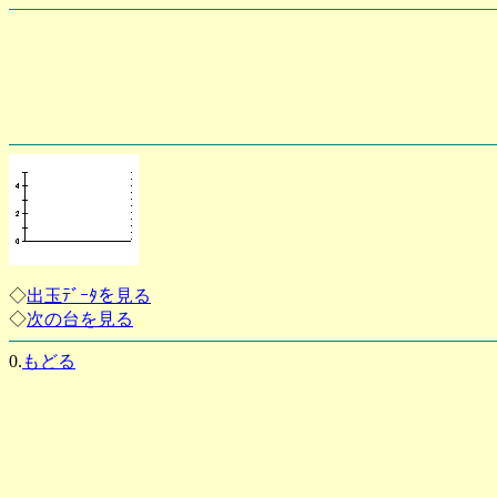
◇
出玉ﾃﾞｰﾀを見る
◇
次の台を見る
0.
もどる