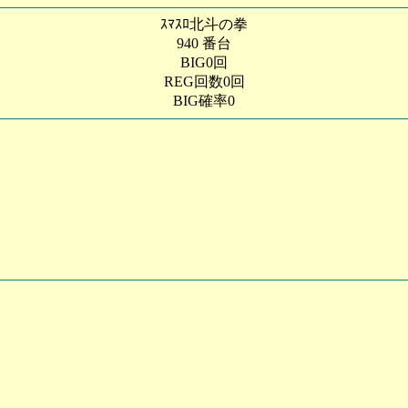
ｽﾏｽﾛ北斗の拳
940 番台
BIG0回
REG回数0回
BIG確率0