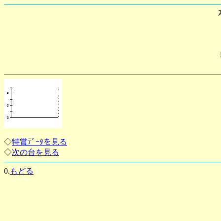
◇
特賞ﾃﾞｰﾀを見る
◇
次の台を見る
0.
もどる