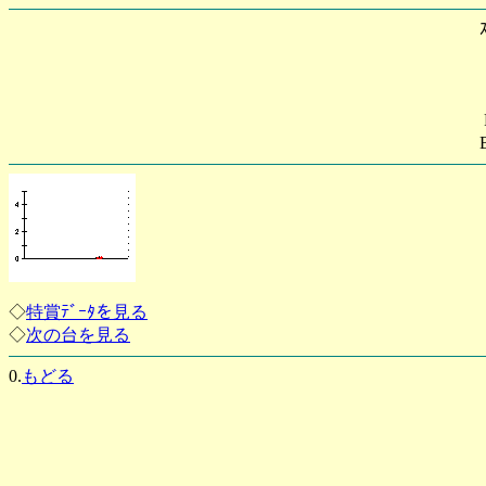
◇
特賞ﾃﾞｰﾀを見る
◇
次の台を見る
0.
もどる