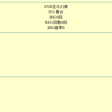
ｽﾏｽﾛ北斗の拳
953 番台
BIG0回
REG回数0回
BIG確率0