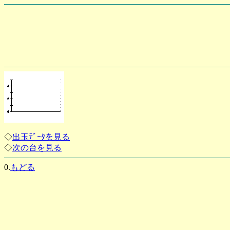
◇
出玉ﾃﾞｰﾀを見る
◇
次の台を見る
0.
もどる