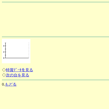
◇
特賞ﾃﾞｰﾀを見る
◇
次の台を見る
0.
もどる