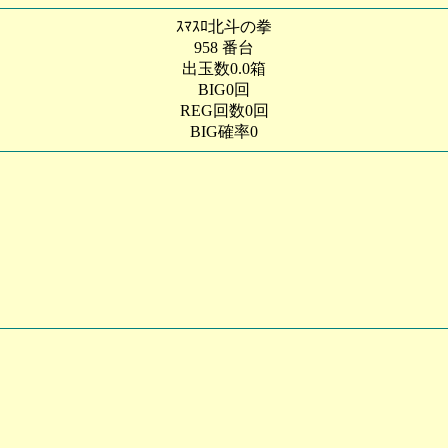
ｽﾏｽﾛ北斗の拳
958 番台
出玉数0.0箱
BIG0回
REG回数0回
BIG確率0