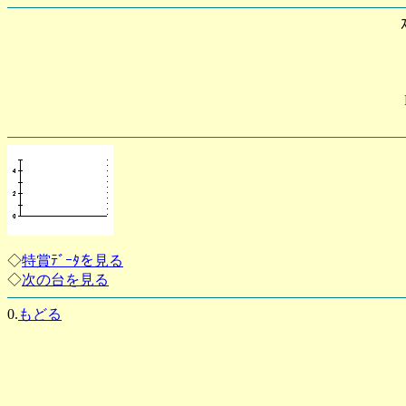
◇
特賞ﾃﾞｰﾀを見る
◇
次の台を見る
0.
もどる