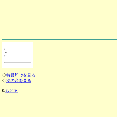
◇
特賞ﾃﾞｰﾀを見る
◇
次の台を見る
0.
もどる