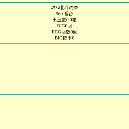
ｽﾏｽﾛ北斗の拳
960 番台
出玉数0.0箱
BIG0回
REG回数0回
BIG確率0