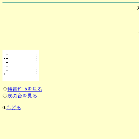
◇
特賞ﾃﾞｰﾀを見る
◇
次の台を見る
0.
もどる