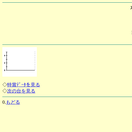
◇
特賞ﾃﾞｰﾀを見る
◇
次の台を見る
0.
もどる