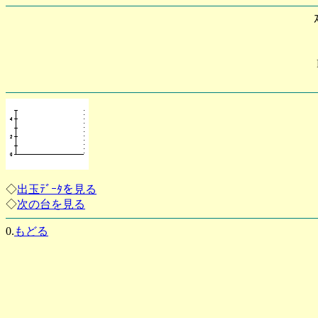
◇
出玉ﾃﾞｰﾀを見る
◇
次の台を見る
0.
もどる