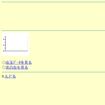
◇
出玉ﾃﾞｰﾀを見る
◇
次の台を見る
0.
もどる