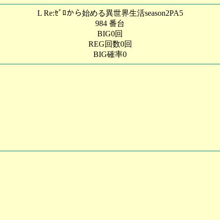
L Re:ｾﾞﾛから始める異世界生活season2PA5
984 番台
BIG0回
REG回数0回
BIG確率0