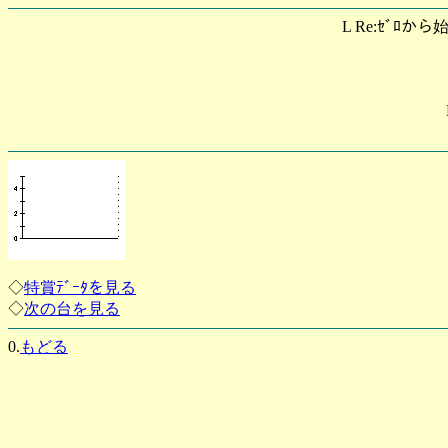
L Re:ｾﾞﾛから
◇
特賞ﾃﾞｰﾀを見る
◇
次の台を見る
0.
もどる