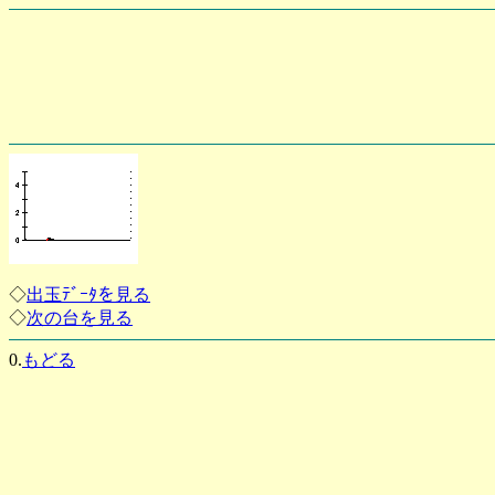
◇
出玉ﾃﾞｰﾀを見る
◇
次の台を見る
0.
もどる