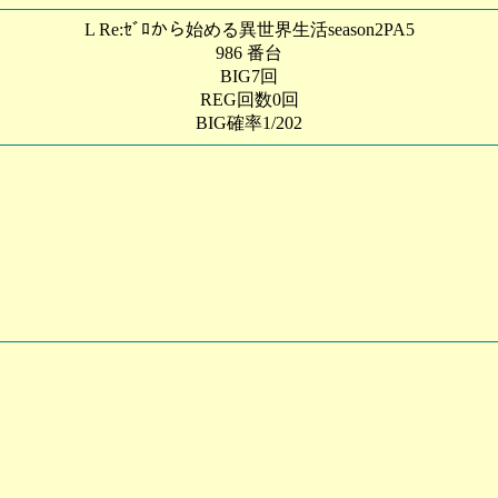
L Re:ｾﾞﾛから始める異世界生活season2PA5
986 番台
BIG7回
REG回数0回
BIG確率1/202