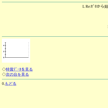
L Re:ｾﾞﾛから
◇
特賞ﾃﾞｰﾀを見る
◇
次の台を見る
0.
もどる