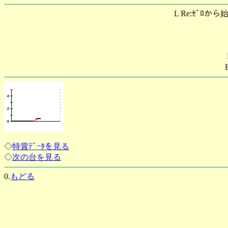
L Re:ｾﾞﾛから
◇
特賞ﾃﾞｰﾀを見る
◇
次の台を見る
0.
もどる